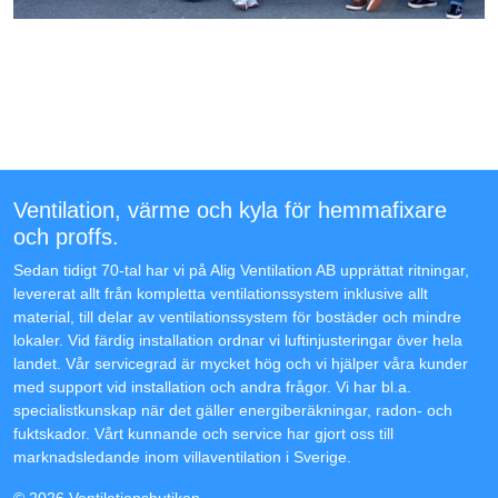
Ventilation, värme och kyla för hemmafixare
och proffs.
Sedan tidigt 70-tal har vi på Alig Ventilation AB upprättat ritningar,
levererat allt från kompletta ventilationssystem inklusive allt
material, till delar av ventilationssystem för bostäder och mindre
lokaler. Vid färdig installation ordnar vi luftinjusteringar över hela
landet. Vår servicegrad är mycket hög och vi hjälper våra kunder
med support vid installation och andra frågor. Vi har bl.a.
specialistkunskap när det gäller energiberäkningar, radon- och
fuktskador. Vårt kunnande och service har gjort oss till
marknadsledande inom villaventilation i Sverige.
© 2026 Ventilationsbutiken